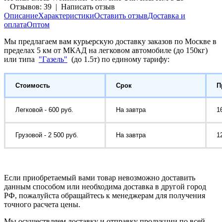
Отзывов: 39
|
Написать отзыв
Описание
Характеристики
Оставить отзыв
Доставка и
оплата
Оптом
Мы предлагаем вам курьерскую доставку заказов по Москве в
пределах 5 км от МКАД на легковом автомобиле (до 150кг)
или типа
"Газель"
(до 1.5т) по единому тарифу:
Стоимость
Срок
П
Легковой - 600 руб.
На завтра
1
Грузовой - 2 500 руб.
На завтра
1
Если приобретаемый вами товар невозможно доставить
данным способом или необходима доставка в другой город
РФ, пожалуйста обращайтесь к менеджерам для получения
точного расчета цены.
Мы осуществляем доставку и отправку продукции по всей