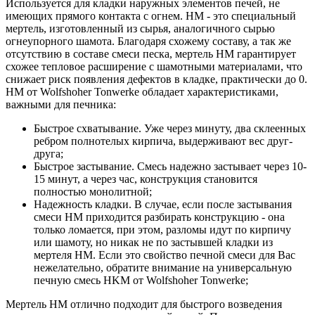
Используется для кладки наружных элементов печей, не
имеющих прямого контакта с огнем. HM - это специальный
мертель, изготовленный из сырья, аналогичного сырью
огнеупорного шамота. Благодаря схожему составу, а так же
отсутствию в составе смеси песка, мертель HM гарантирует
схожее тепловое расширение с шамотными материалами, что
снижает риск появления дефектов в кладке, практически до 0.
HM от Wolfshoher Tonwerke обладает характеристиками,
важными для печника:
Быстрое схватывание. Уже через минуту, два склеенных
ребром полнотелых кирпича, выдерживают вес друг-
друга;
Быстрое застывание. Смесь надежно застывает через 10-
15 минут, а через час, конструкция становится
полностью монолитной;
Надежность кладки. В случае, если после застывания
смеси HM приходится разбирать конструкцию - она
только ломается, при этом, разломы идут по кирпичу
или шамоту, но никак не по застывшей кладки из
мертеля HM. Если это свойство печной смеси для Вас
нежелательно, обратите внимание на универсальную
печную смесь HKM от Wolfshoher Tonwerke;
Мертель HM отлично подходит для быстрого возведения